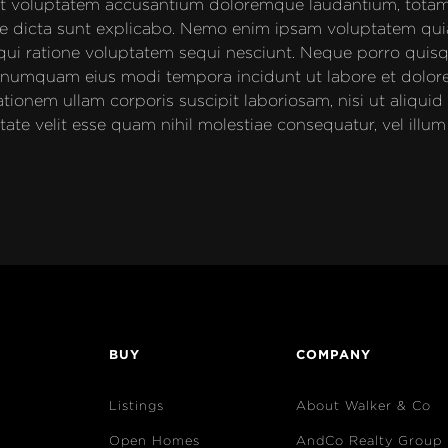
 sit voluptatem accusantium doloremque laudantium, totam
tae dicta sunt explicabo. Nemo enim ipsam voluptatem quia
qui ratione voluptatem sequi nesciunt. Neque porro quisq
 non numquam eius modi tempora incidunt ut labore et dol
tionem ullam corporis suscipit laboriosam, nisi ut aliqu
tate velit esse quam nihil molestiae consequatur, vel illu
BUY
COMPANY
Listings
About Walker & Co
Open Homes
AndCo Realty Group