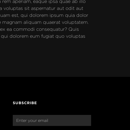
 rem aperiam, eaque ipsa quae ab illo 
 voluptas sit aspernatur aut odit aut 
uam est, qui dolorem ipsum quia dolor 
ore magnam aliquam quaerat voluptatem. 
id ex ea commodi consequatur? Quis 
m qui dolorem eum fugiat quo voluptas 
SUBSCRIBE